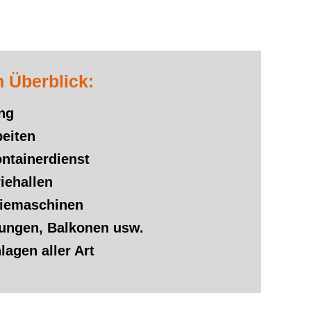
 Überblick:
ng
beiten
ntainerdienst
iehallen
riemaschinen
ungen, Balkonen usw.
agen aller Art