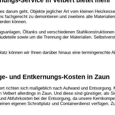
ungs-Service in Velbert bietet mehr
 es darum geht, Objekte jeglicher Art vom kleinen Heizkesse
s fachgerecht zu demontieren und zweitens alle Materialien
werden können.
gsanlagen, Öltanks und verschiedenen Stahlkonstruktionen
eteile sowie um die Trennung der Materialien. Selbstverstä
latz können wir Ihnen darüber hinaus eine termingerechte A
age- und Entkernungs-Kosten in Zaun
ert
richten sich maßgeblich nach Aufwand und Entsorgung. M
 Velbert
allerdings in Zaun. Und diese sind günstiger, als S
r- und Abfuhrkosten bei der Entsorgung, da unsere Kernkomp
 einen eigenen Schrottplatz und Containerdienst verfügen.